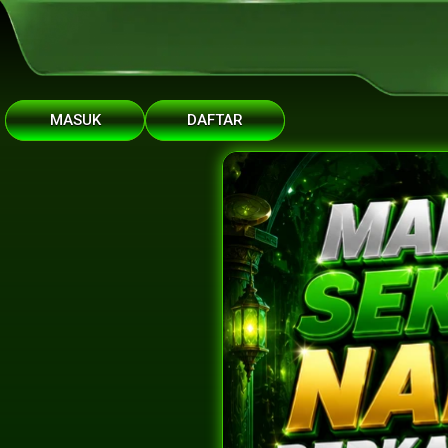
MASUK
DAFTAR