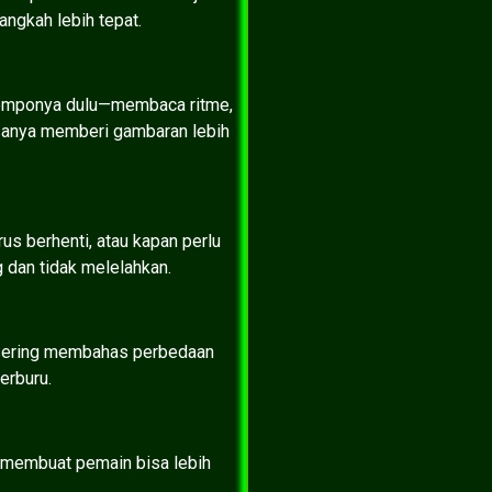
ngkah lebih tepat.
temponya dulu—membaca ritme,
asanya memberi gambaran lebih
us berhenti, atau kapan perlu
 dan tidak melelahkan.
n sering membahas perbedaan
erburu.
i membuat pemain bisa lebih