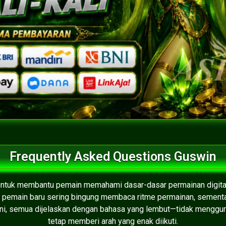
Frequently Asked Questions Guswin
untuk membantu pemain memahami dasar-dasar permainan digital 
ak pemain baru sering bingung membaca ritme permainan, semen
ini, semua dijelaskan dengan bahasa yang lembut—tidak menggurui
tetap memberi arah yang enak diikuti.