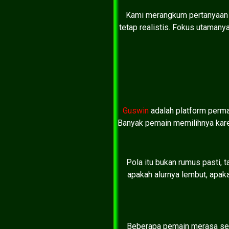
Kami merangkum pertanyaan y
tetap realistis. Fokus utamany
Guswin
adalah platform perma
Banyak pemain memilihnya kare
Pola itu bukan rumus pasti,
apakah alurnya lembut, apaka
Beberapa pemain merasa sesi