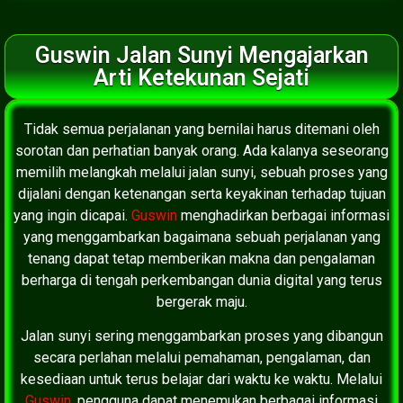
Guswin Jalan Sunyi Mengajarkan
Arti Ketekunan Sejati
Tidak semua perjalanan yang bernilai harus ditemani oleh
sorotan dan perhatian banyak orang. Ada kalanya seseorang
memilih melangkah melalui jalan sunyi, sebuah proses yang
dijalani dengan ketenangan serta keyakinan terhadap tujuan
yang ingin dicapai.
Guswin
menghadirkan berbagai informasi
yang menggambarkan bagaimana sebuah perjalanan yang
tenang dapat tetap memberikan makna dan pengalaman
berharga di tengah perkembangan dunia digital yang terus
bergerak maju.
Jalan sunyi sering menggambarkan proses yang dibangun
secara perlahan melalui pemahaman, pengalaman, dan
kesediaan untuk terus belajar dari waktu ke waktu. Melalui
Guswin
, pengguna dapat menemukan berbagai informasi